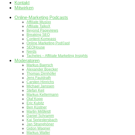
Kontakt
Mitwirken
Online-Marketing Podcasts
Affiliate Musixx
Affiliate TalkxX
Beyond Pageviews
Breaking SEO
Content-Kompass
Online Marketing Pod©ast
SEOHouse
Nerds
Tacheles – Affiliate Marketing Insights
Moderatoren
Markus Baersch
Alexander Boecker
Thomas Dirnhöfer
Jens Fauldrath
Carsten Hinrichs
Michael Janssen
Stefan Keil
Markus Kellermann
Olaf Kopp
Eric Kubitz
Ben Küstner
Martin Mißfeldt
Daniel Schramm
Kai Spriestersbach
Jan Stranghöner
Gidon Wagner
Markus Walter