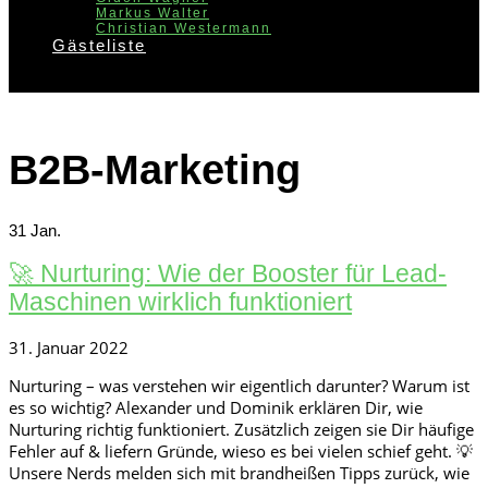
Markus Walter
Christian Westermann
Gästeliste
B2B-Marketing
31
Jan.
🚀 Nurturing: Wie der Booster für Lead-
Maschinen wirklich funktioniert
Posted
31. Januar 2022
on
Nurturing – was verstehen wir eigentlich darunter? Warum ist
es so wichtig? Alexander und Dominik erklären Dir, wie
Nurturing richtig funktioniert. Zusätzlich zeigen sie Dir häufige
Fehler auf & liefern Gründe, wieso es bei vielen schief geht. 💡
Unsere Nerds melden sich mit brandheißen Tipps zurück, wie