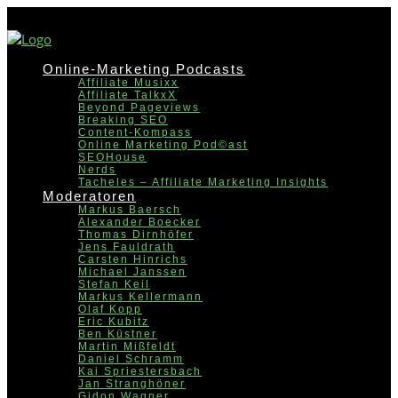
Online-Marketing Podcasts
Affiliate Musixx
Affiliate TalkxX
Beyond Pageviews
Breaking SEO
Content-Kompass
Online Marketing Pod©ast
SEOHouse
Nerds
Tacheles – Affiliate Marketing Insights
Moderatoren
Markus Baersch
Alexander Boecker
Thomas Dirnhöfer
Jens Fauldrath
Carsten Hinrichs
Michael Janssen
Stefan Keil
Markus Kellermann
Olaf Kopp
Eric Kubitz
Ben Küstner
Martin Mißfeldt
Daniel Schramm
Kai Spriestersbach
Jan Stranghöner
Gidon Wagner