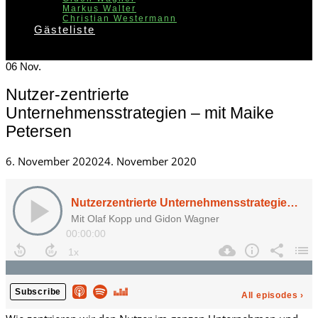
Markus Walter
Christian Westermann
Gästeliste
06
Nov.
Nutzer-zentrierte
Unternehmensstrategien – mit Maike
Petersen
Posted
6. November 2020
24. November 2020
on