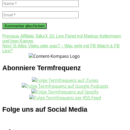
Name
*
Email
*
Beitragsnavigation
Previous
Previous
Affiliate TalkxX 10: Live Panel mit Markus Kellermann
post:
und Ingo Kamps
Next
Next
🚀 Alles Video oder was? – Was geht mit FB Watch & FB
post:
Live?
Abonniere Termfrequenz
Folge uns auf Social Media