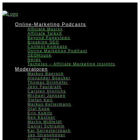
Online-Marketing Podcasts
Affiliate Musixx
Affiliate TalkxX
Beyond Pageviews
Breaking SEO
Content-Kompass
Online Marketing Pod©ast
SEOHouse
Nerds
Tacheles – Affiliate Marketing Insights
Moderatoren
Markus Baersch
Alexander Boecker
Thomas Dirnhöfer
Jens Fauldrath
Carsten Hinrichs
Michael Janssen
Stefan Keil
Markus Kellermann
Olaf Kopp
Eric Kubitz
Ben Küstner
Martin Mißfeldt
Daniel Schramm
Kai Spriestersbach
Jan Stranghöner
Gidon Wagner