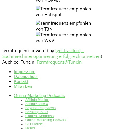
termfrequenz powered by
[get:traction] –
Suchmaschinenoptimierung erfolgreich umsetzen
!
Auch bei TuneIn:
Termfrequenz@TuneIn
Impressum
Datenschutz
Kontakt
Mitwirken
Online-Marketing Podcasts
Affiliate Musixx
Affiliate TalkxX
Beyond Pageviews
Breaking SEO
Content-Kompass
Online Marketing Pod©ast
SEOHouse
Nerds