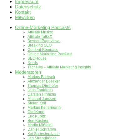
Impressum
Datenschutz
Kontakt
Mitwirken
Online-Marketing Podcasts
Affiliate Musixx
Affiliate TalkxX
Beyond Pageviews
Breaking SEO
Content-Kompass
Online Marketing Pod©ast
SEOHouse
Nerds
Tacheles – Affiliate Marketing Insights
Moderatoren
Markus Baersch
Alexander Boecker
Thomas Dirnhöfer
Jens Fauldrath
Carsten Hinrichs
Michael Janssen
Stefan Keil
Markus Kellermann
Olaf Kopp
Eric Kubitz
Ben Küstner
Martin Mißfeldt
Daniel Schramm
Kai Spriestersbach
Jan Stranghöner