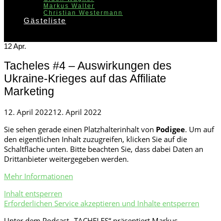
Markus Walter
Christian Westermann
Gästeliste
12
Apr.
Tacheles #4 – Auswirkungen des
Ukraine-Krieges auf das Affiliate
Marketing
Posted
12. April 2022
12. April 2022
on
Sie sehen gerade einen Platzhalterinhalt von
Podigee
. Um auf
den eigentlichen Inhalt zuzugreifen, klicken Sie auf die
Schaltfläche unten. Bitte beachten Sie, dass dabei Daten an
Drittanbieter weitergegeben werden.
Mehr Informationen
Inhalt entsperren
Erforderlichen Service akzeptieren und Inhalte entsperren
Unter dem Podcast „TACHELES“ präsentiert Markus