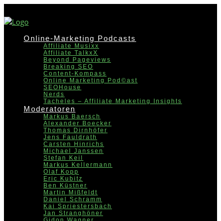
Online-Marketing Podcasts
Affiliate Musixx
Affiliate TalkxX
Beyond Pageviews
Breaking SEO
Content-Kompass
Online Marketing Pod©ast
SEOHouse
Nerds
Tacheles – Affiliate Marketing Insights
Moderatoren
Markus Baersch
Alexander Boecker
Thomas Dirnhöfer
Jens Fauldrath
Carsten Hinrichs
Michael Janssen
Stefan Keil
Markus Kellermann
Olaf Kopp
Eric Kubitz
Ben Küstner
Martin Mißfeldt
Daniel Schramm
Kai Spriestersbach
Jan Stranghöner
Gidon Wagner