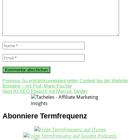
Name
*
Email
*
Beitragsnavigation
Previous
Previous
So entsteht ungeplant geiler Content bei der Website
post:
Boosting – mit Prof. Mario Fischer
Next
Next
#3 SEO Plausch mit Marcus Tandler
post:
Abonniere Termfrequenz