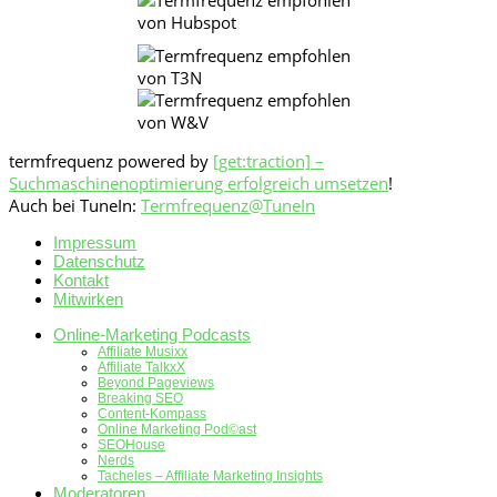
termfrequenz powered by
[get:traction] –
Suchmaschinenoptimierung erfolgreich umsetzen
!
Auch bei TuneIn:
Termfrequenz@TuneIn
Impressum
Datenschutz
Kontakt
Mitwirken
Online-Marketing Podcasts
Affiliate Musixx
Affiliate TalkxX
Beyond Pageviews
Breaking SEO
Content-Kompass
Online Marketing Pod©ast
SEOHouse
Nerds
Tacheles – Affiliate Marketing Insights
Moderatoren