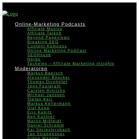
Online-Marketing Podcasts
Affiliate Musixx
Affiliate TalkxX
Beyond Pageviews
Breaking SEO
Content-Kompass
Online Marketing Pod©ast
SEOHouse
Nerds
Tacheles – Affiliate Marketing Insights
Moderatoren
Markus Baersch
Alexander Boecker
Thomas Dirnhöfer
Jens Fauldrath
Carsten Hinrichs
Michael Janssen
Stefan Keil
Markus Kellermann
Olaf Kopp
Eric Kubitz
Ben Küstner
Martin Mißfeldt
Daniel Schramm
Kai Spriestersbach
Jan Stranghöner
Gidon Wagner