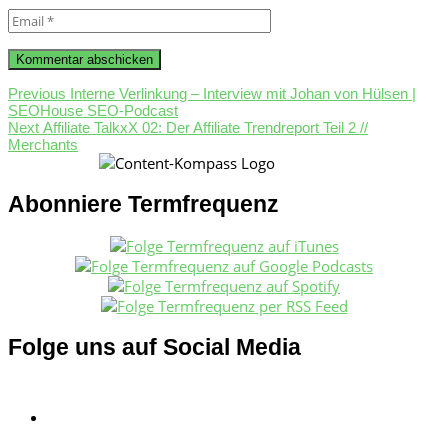
Email
*
Beitragsnavigation
Previous
Previous
Interne Verlinkung – Interview mit Johan von Hülsen |
post:
SEOHouse SEO-Podcast
Next
Next
Affiliate TalkxX 02: Der Affiliate Trendreport Teil 2 //
post:
Merchants
Abonniere Termfrequenz
Folge uns auf Social Media