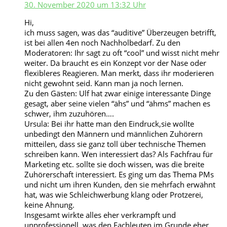
30. November 2020 um 13:32 Uhr
Hi,
ich muss sagen, was das “auditive” Überzeugen betrifft,
ist bei allen 4en noch Nachholbedarf. Zu den
Moderatoren: Ihr sagt zu oft “cool” und wisst nicht mehr
weiter. Da braucht es ein Konzept vor der Nase oder
flexibleres Reagieren. Man merkt, dass ihr moderieren
nicht gewohnt seid. Kann man ja noch lernen.
Zu den Gästen: Ulf hat zwar einige interessante Dinge
gesagt, aber seine vielen “ähs” und “ähms” machen es
schwer, ihm zuzuhören….
Ursula: Bei ihr hatte man den Eindruck,sie wollte
unbedingt den Männern und männlichen Zuhörern
mitteilen, dass sie ganz toll über technische Themen
schreiben kann. Wen interessiert das? Als Fachfrau für
Marketing etc. sollte sie doch wissen, was die breite
Zuhörerschaft interessiert. Es ging um das Thema PMs
und nicht um ihren Kunden, den sie mehrfach erwähnt
hat, was wie Schleichwerbung klang oder Protzerei,
keine Ahnung.
Insgesamt wirkte alles eher verkrampft und
unprofessionell, was den Fachleuten im Grunde eher