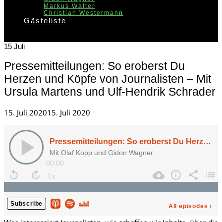
Markus Walter
Christian Westermann
Gästeliste
15
Juli
Pressemitteilungen: So eroberst Du
Herzen und Köpfe von Journalisten – Mit
Ursula Martens und Ulf-Hendrik Schrader
Posted
15. Juli 2020
15. Juli 2020
on