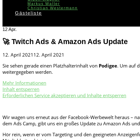
Markus Walter
Christian Westermann
Gästeliste
12
Apr.
🚀 Twitch Ads & Amazon Ads Update
Posted
12. April 2021
12. April 2021
on
Sie sehen gerade einen Platzhalterinhalt von
Podigee
. Um auf d
weitergegeben werden.
Mehr Informationen
Inhalt entsperren
Erforderlichen Service akzeptieren und Inhalte entsperren
Wir wagen uns erneut aus der Facebook-Werbewelt heraus – nat
dem Ads Camp, gibt uns ein großes Update zu Amazon Ads und d
Hör rein, wenn er vom Targeting und den geeigneten Anzeigenfo