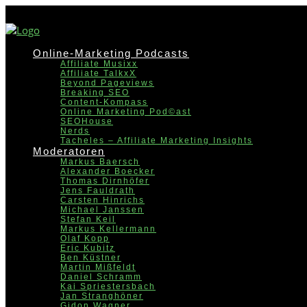
Online-Marketing Podcasts
Affiliate Musixx
Affiliate TalkxX
Beyond Pageviews
Breaking SEO
Content-Kompass
Online Marketing Pod©ast
SEOHouse
Nerds
Tacheles – Affiliate Marketing Insights
Moderatoren
Markus Baersch
Alexander Boecker
Thomas Dirnhöfer
Jens Fauldrath
Carsten Hinrichs
Michael Janssen
Stefan Keil
Markus Kellermann
Olaf Kopp
Eric Kubitz
Ben Küstner
Martin Mißfeldt
Daniel Schramm
Kai Spriestersbach
Jan Stranghöner
Gidon Wagner