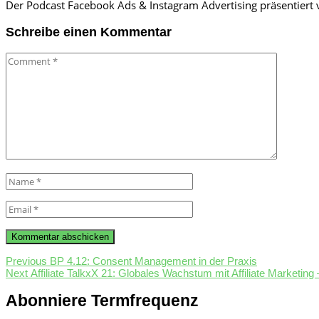
Der Podcast Facebook Ads & Instagram Advertising präsentiert
Schreibe einen Kommentar
Comment
Name
*
Email
*
Beitragsnavigation
Previous
Previous
BP 4.12: Consent Management in der Praxis
Next
post:
Next
Affiliate TalkxX 21: Globales Wachstum mit Affiliate Marketing
post:
Abonniere Termfrequenz