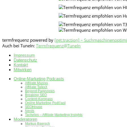
termfrequenz powered by
[get:traction] – Suchmaschinenoptim
Auch bei TuneIn:
Termfrequenz@TuneIn
Impressum
Datenschutz
Kontakt
Mitwirken
Online-Marketing Podcasts
Affiliate Musixx
Affiliate TalkxX
Beyond Pageviews
Breaking SEO
Content-Kompass
Online Marketing Pod©ast
SEOHouse
Nerds
Tacheles – Affiliate Marketing Insights
Moderatoren
Markus Baersch