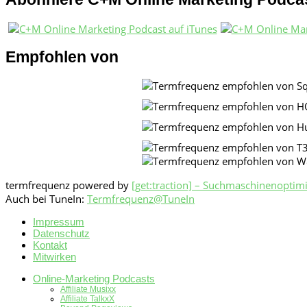
Empfohlen von
termfrequenz powered by
[get:traction] – Suchmaschinenoptim
Auch bei TuneIn:
Termfrequenz@TuneIn
Impressum
Datenschutz
Kontakt
Mitwirken
Online-Marketing Podcasts
Affiliate Musixx
Affiliate TalkxX