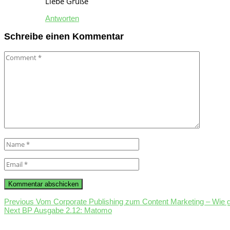
Liebe Grüße
Antworten
Schreibe einen Kommentar
Comment
Name
*
Email
*
Beitragsnavigation
Previous
Previous
Vom Corporate Publishing zum Content Marketing – Wie g
Next
post:
Next
BP Ausgabe 2.12: Matomo
post: