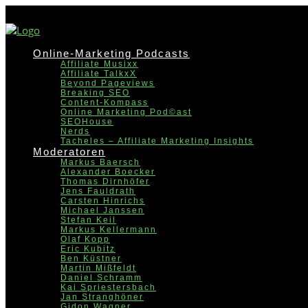
Online-Marketing Podcasts
Affiliate Musixx
Affiliate TalkxX
Beyond Pageviews
Breaking SEO
Content-Kompass
Online Marketing Pod©ast
SEOHouse
Nerds
Tacheles – Affiliate Marketing Insights
Moderatoren
Markus Baersch
Alexander Boecker
Thomas Dirnhöfer
Jens Fauldrath
Carsten Hinrichs
Michael Janssen
Stefan Keil
Markus Kellermann
Olaf Kopp
Eric Kubitz
Ben Küstner
Martin Mißfeldt
Daniel Schramm
Kai Spriestersbach
Jan Stranghöner
Gidon Wagner