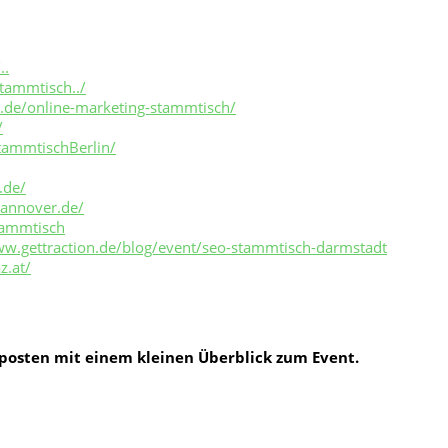
..
tammtisch../
.de/online-marketing-stammtisch/
/
ammtischBerlin/
.de/
annover.de/
tammtisch
ww.gettraction.de/blog/event/seo-stammtisch-darmstadt
z.at/
posten mit einem kleinen Überblick zum Event.