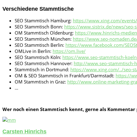
Verschiedene Stammtische
SEO Stammtisch Hamburg:
https://www.xing.com/events/
SEO Stammtisch Bonn:
https://www.sistrix.de/news/seo-s
OM Stammtisch Oldenburg:
https://www.hinrichs-medien
SEO Stammtisch München:
https://www.seo-nomaden.de
SEO Stammtisch Berlin:
https://www.facebook.com/SEOSt
OMLive in Berlin:
https://om.live/
SEO Stammtisch Köln:
https://www.seo-stammtisch-koeln
SEO Stammtisch Hannover:
http://www.seo-stammtisch-h
Stammtisch in Dortmund:
https://www.xing.com/../seo-s
OM & SEO Stammtisch in Frankfurt/Darmstadt:
https://w
OM Stammtisch in Graz:
http://www.online-marketing-gra
…
Wer noch einen Stammtisch kennt, gerne als Kommentar 
Carsten Hinrichs