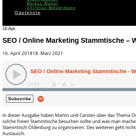
Markus Walter
Christian Westermann
Gästeliste
16
Apr.
SEO / Online Marketing Stammtische – W
Posted
16. April 2018
18. März 2021
on
In dieser Ausgabe haben Martin und Carsten über das Thema 
solche freien Stammtische besuchen sollte und was man machen 
Stammtisch Oldenburg zu organisieren. Des weiteren geht nich
Austausch.